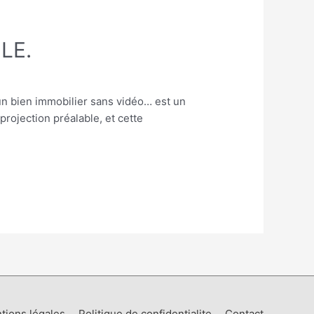
BLE.
 un bien immobilier sans vidéo… est un
projection préalable, et cette
tions légales
Politique de confidentialite
Contact